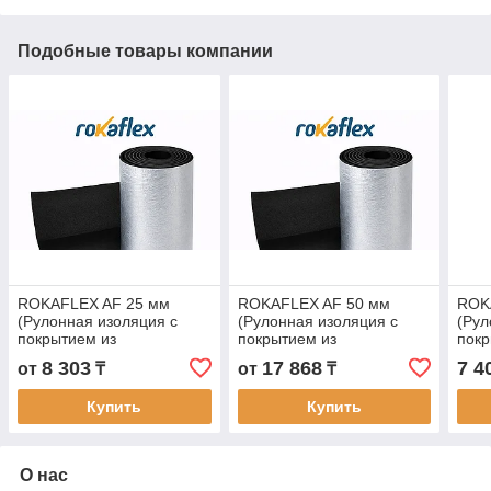
Подобные товары компании
ROKAFLEX AF 25 мм
ROKAFLEX AF 50 мм
ROK
(Рулонная изоляция с
(Рулонная изоляция с
(Рул
покрытием из
покрытием из
покр
алюминиевой фольги)
алюминиевой фольги)
8 303
17 868
7 4
от
₸
от
₸
Купить
Купить
О нас