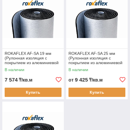
Лёгкость монтажа за счёт самоклеящегося слоя
Повышенная прочность и долговечность благодаря
алюминиевому покрытию
Совместимость с клеем ROKAFLEX и
уплотнительной лентой
Сфера применения:
ROKAFLEX AF-SA 19 мм
ROKAFLEX AF-SA 25 мм
(Рулонная изоляция с
(Рулонная изоляция с
Изоляция воздуховодов, трубопроводов и систем
покрытием из алюминиевой
покрытием из алюминиевой
кондиционирования
фольги с самоклеющимся
фольги с самоклеющимся
В наличии
В наличии
слоем)
слоем)
Теплоизоляция в системах HVAC и отопления
7 574
9 425
₸/кв.м
от
₸/кв.м
Применяется в жилых, коммерческих и
промышленных объектах
Купить
Купить