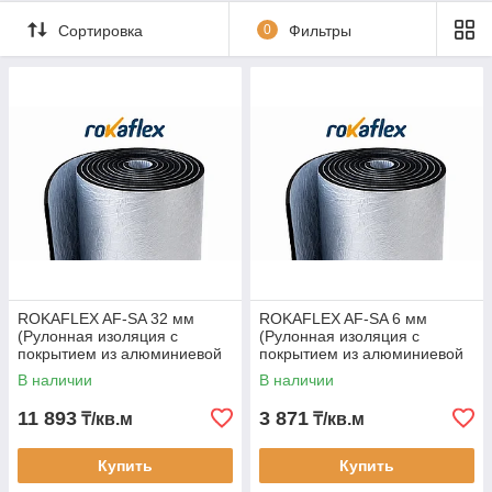
теплопотерь и обеспечения термо- и шумоизоляции в
Сортировка
0
Фильтры
системах HVAC, вентиляции и отопления.
Толщины и площадь в рулоне:
6 мм — 30 м² (в рулоне)
9 мм — 20 м² (в рулоне)
13 мм — 14 м² (в рулоне)
19 мм — 10 м² (в рулоне)
25 мм — 8 м² (в рулоне)
32 мм — 6 м² (в рулоне)
ROKAFLEX AF-SA 32 мм
ROKAFLEX AF-SA 6 мм
(Рулонная изоляция с
(Рулонная изоляция с
50 мм — 4 м² (в рулоне)
покрытием из алюминиевой
покрытием из алюминиевой
фольги с самоклеющимся
фольги с самоклеющимся
В наличии
В наличии
слоем)
слоем)
11 893
3 871
₸/кв.м
₸/кв.м
Технические характеристики:
Купить
Купить
Материал:
вспененный каучук с алюминиевым