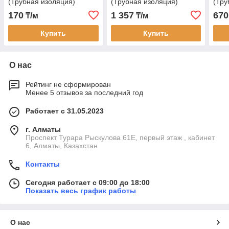
(Трубная изоляция)
(Трубная изоляция)
(Тру
170
1 357
670
₸/м
₸/м
Купить
Купить
О нас
Рейтинг не сформирован
Менее 5 отзывов за последний год
Работает с 31.05.2023
г. Алматы
Проспект Турара Рыскулова 61Е, первый этаж , кабинет
6, Алматы, Казахстан
Контакты
Сегодня работает с 09:00 до 18:00
Показать весь график работы
О нас