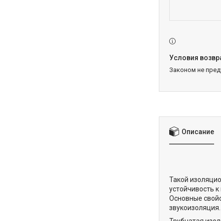
Законом не пре
Описание
Такой изоляци
устойчивость к
Основные свойс
звукоизоляция.
Трубчатая изол