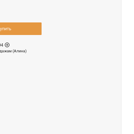
упить
94
дажам (Алина)