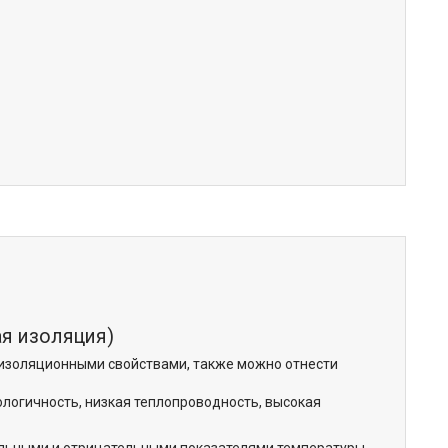
я изоляция)
изоляционными свойствами, также можно отнести
ологичность, низкая теплопроводность, высокая
ельными и отрицательными показателями температуры.