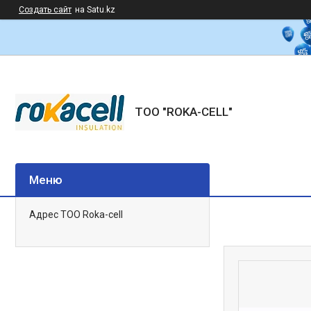
Создать сайт
на Satu.kz
ТОО "ROKA-CELL"
Адрес ТОО Roka-cell