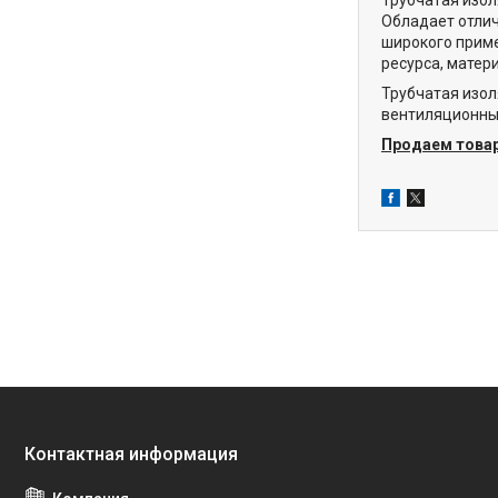
Обладает отлич
широкого прим
ресурса, матер
Трубчатая изол
вентиляционны
Продаем товар