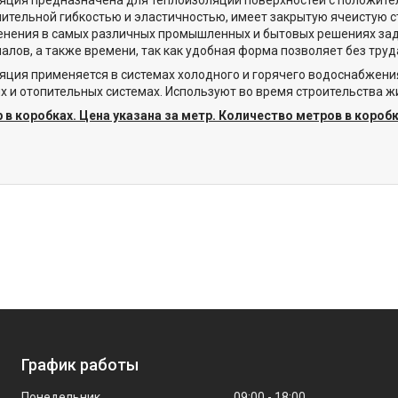
ительной гибкостью и эластичностью, имеет закрытую ячеистую с
енения в самых различных промышленных и бытовых решениях за
иалов, а также времени, так как удобная форма позволяет без тр
яция применяется в системах холодного и горячего водоснабжени
х и отопительных системах. Используют во время строительства
 в коробках. Цена указана за метр. Количество метров в короб
График работы
Понедельник
09:00
18:00