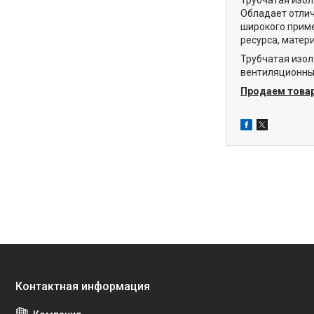
Обладает отлич
широкого прим
ресурса, матер
Трубчатая изол
вентиляционны
Продаем товар