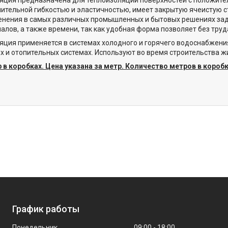
ительной гибкостью и эластичностью, имеет закрытую ячеистую с
енения в самых различных промышленных и бытовых решениях за
иалов, а также времени, так как удобная форма позволяет без тр
яция применяется в системах холодного и горячего водоснабжени
х и отопительных системах. Используют во время строительства
 в коробках. Цена указана за метр. Количество метров в короб
График работы
Понедельник
09:00
18:00