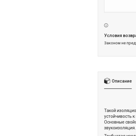
Законом не пре
Описание
Такой изоляци
устойчивость к
Основные свойс
звукоизоляция.
Трубчатая изол