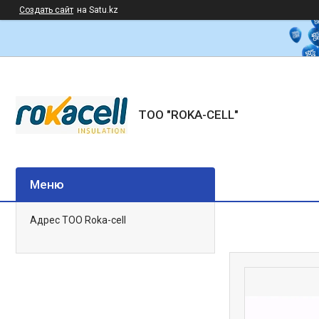
Создать сайт
на Satu.kz
ТОО "ROKA-CELL"
Адрес ТОО Roka-cell