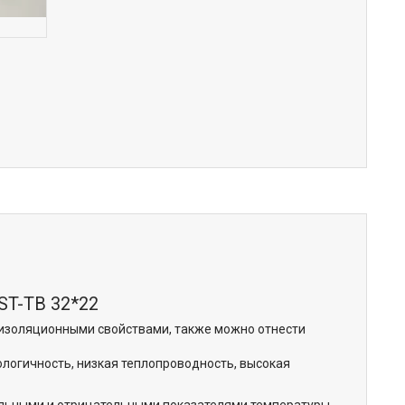
 ST-TB 32*22
изоляционными свойствами, также можно отнести
ологичность, низкая теплопроводность, высокая
ельными и отрицательными показателями температуры.