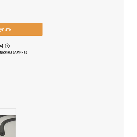
упить
94
дажам (Алина)