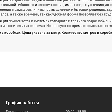
ительной гибкостью и эластичностью, имеет закрытую ячеистую с
енения в самых различных промышленных и бытовых решениях за
иалов, а также времени, так как удобная форма позволяет без тр
яция применяется в системах холодного и горячего водоснабжени
х и отопительных системах. Используют во время строительства
 в коробках. Цена указана за метр. Количество метров в короб
График работы
Понедельник
09:00
18:00