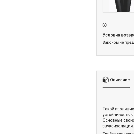
Законом не пре
Описание
Такой изоляци
устойчивость к
Основные свойс
звукоизоляция.
Трубчатая изол