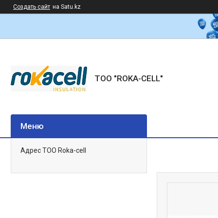
Создать сайт
на Satu.kz
ТОО "ROKA-CELL"
Адрес ТОО Roka-cell