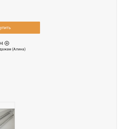
упить
94
дажам (Алина)