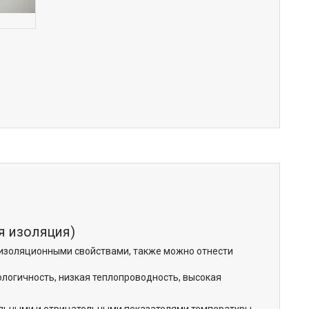
ая изоляция)
изоляционными свойствами, также можно отнести
ологичность, низкая теплопроводность, высокая
ельными и отрицательными показателями температуры.