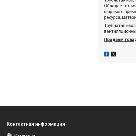
Обладает отлич
широкого прим
ресурса, матер
Трубчатая изол
вентиляционны
Продаем товар